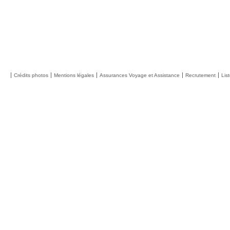
Crédits photos
Mentions légales
Assurances Voyage et Assistance
Recrutement
Lis