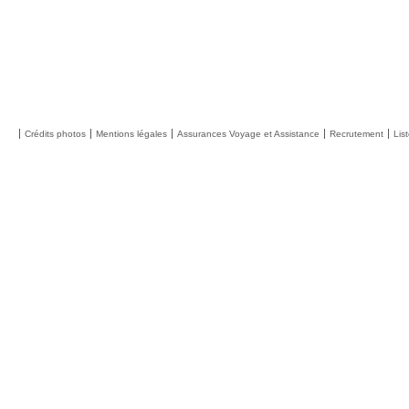
Crédits photos
Mentions légales
Assurances Voyage et Assistance
Recrutement
Lis